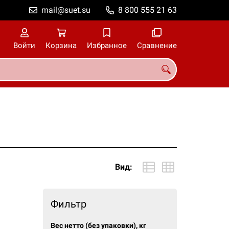
mail@suet.su
8 800 555 21 63
Войти
Корзина
Избранное
Сравнение
Вид:
Фильтр
Вес нетто (без упаковки), кг