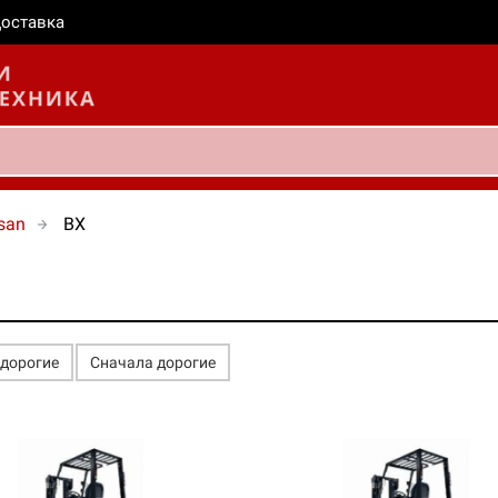
оставка
san
BX
едорогие
Сначала дорогие