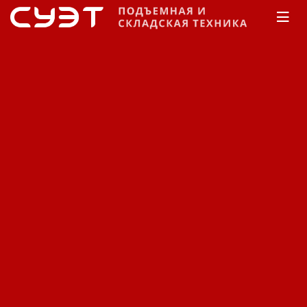
Главная
КАТАЛОГ
Погрузчики
TCM
Серия FHG
Серия FHG
Сортировка:
По наименованию
Сначала недорогие
Сначала дорогие
Фильтр